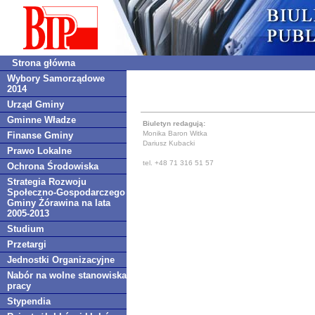
Strona główna
Wybory Samorządowe
2014
Urząd Gminy
Gminne Władze
Biuletyn redagują:
Monika Baron Witka
Finanse Gminy
Dariusz Kubacki
Prawo Lokalne
tel. +48 71 316 51 57
Ochrona Środowiska
Strategia Rozwoju
Społeczno-Gospodarczego
Gminy Żórawina na lata
2005-2013
Studium
Przetargi
Jednostki Organizacyjne
Nabór na wolne stanowiska
pracy
Stypendia