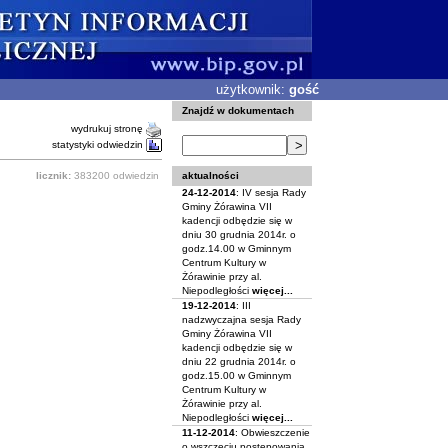
użytkownik:
gość
Znajdź w dokumentach
wydrukuj stronę
statystyki odwiedzin
aktualności
licznik:
383200 odwiedzin
24-12-2014
: IV sesja Rady
Gminy Żórawina VII
kadencji odbędzie się w
dniu 30 grudnia 2014r. o
godz.14.00 w Gminnym
Centrum Kultury w
Żórawinie przy al.
Niepodległości
więcej...
19-12-2014
: III
nadzwyczajna sesja Rady
Gminy Żórawina VII
kadencji odbędzie się w
dniu 22 grudnia 2014r. o
godz.15.00 w Gminnym
Centrum Kultury w
Żórawinie przy al.
Niepodległości
więcej...
11-12-2014
: Obwieszczenie
o wszczęciu postępowania