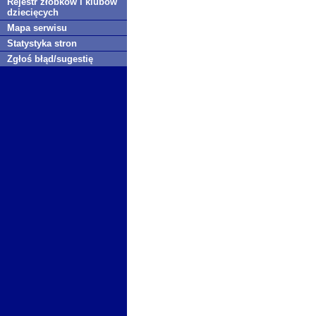
Rejestr żłobków i klubów
dziecięcych
Mapa serwisu
Statystyka stron
Zgłoś błąd/sugestię