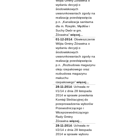
Wójta Gminy Żórawina o
wydaniu decyzji o
środowiskowych
uwarunkowaniach zgody na
realizację przedsięwzięcia
p.n. „Kanalizacja sanitarna
dla m. Rzeplin, Mędłów i
Suchy Dwór w gm.
Żórawina”
więcej...
01-12-2014
: Obwieszczenie
Wójta Gminy Żórawina o
wydaniu decyzji o
środowiskowych
uwarunkowaniach zgody na
realizację przedsięwzięcia
p.n. „Rozbudowa magazynu
oleju rzepakowego oraz
rozbudowa magazynu
makuchu
rzepakowego”
więcej...
28-11-2014
: Uchwała nr
I/1/14 z dnia 28 listopada
2014 w sprawie powołania
Komisji Skrótacyjnej do
przeprowadzenia wyborów
Przewodniczącego i
Wiceprzewodniczącego
Rady Gminy
Żórawina
więcej...
28-11-2014
: Uchwała nr
I/2/14 z dnia 28 listopada
2014 w sprawie wyboru