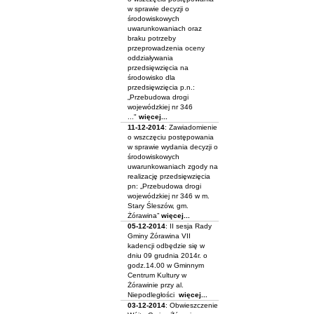
w sprawie decyzji o
środowiskowych
uwarunkowaniach oraz
braku potrzeby
przeprowadzenia oceny
oddziaływania
przedsięwzięcia na
środowisko dla
przedsięwzięcia p.n.:
„Przebudowa drogi
wojewódzkiej nr 346
..."
więcej...
11-12-2014
: Zawiadomienie
o wszczęciu postępowania
w sprawie wydania decyzji o
środowiskowych
uwarunkowaniach zgody na
realizację przedsięwzięcia
pn: „Przebudowa drogi
wojewódzkiej nr 346 w m.
Stary Śleszów, gm.
Żórawina”
więcej...
05-12-2014
: II sesja Rady
Gminy Żórawina VII
kadencji odbędzie się w
dniu 09 grudnia 2014r. o
godz.14.00 w Gminnym
Centrum Kultury w
Żórawinie przy al.
Niepodległości
więcej...
03-12-2014
: Obwieszczenie