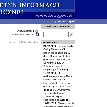
użytkownik:
gość
Znajdź w dokumentach
wydrukuj stronę
statystyki odwiedzin
aktualności
licznik:
383197 odwiedzin
24-12-2014
: IV sesja Rady
Gminy Żórawina VII
kadencji odbędzie się w
dniu 30 grudnia 2014r. o
godz.14.00 w Gminnym
Centrum Kultury w
Żórawinie przy al.
Niepodległości
więcej...
19-12-2014
: III
nadzwyczajna sesja Rady
Gminy Żórawina VII
kadencji odbędzie się w
dniu 22 grudnia 2014r. o
godz.15.00 w Gminnym
Centrum Kultury w
Żórawinie przy al.
Niepodległości
więcej...
11-12-2014
: Obwieszczenie
o wszczęciu postępowania