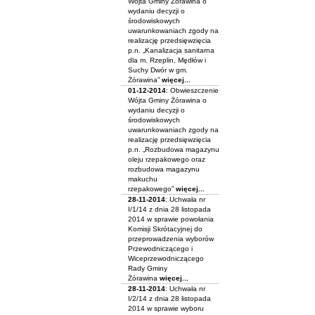
Wójta Gminy Żórawina o
wydaniu decyzji o
środowiskowych
uwarunkowaniach zgody na
realizację przedsięwzięcia
p.n. „Kanalizacja sanitarna
dla m. Rzeplin, Mędłów i
Suchy Dwór w gm.
Żórawina”
więcej...
01-12-2014
: Obwieszczenie
Wójta Gminy Żórawina o
wydaniu decyzji o
środowiskowych
uwarunkowaniach zgody na
realizację przedsięwzięcia
p.n. „Rozbudowa magazynu
oleju rzepakowego oraz
rozbudowa magazynu
makuchu
rzepakowego”
więcej...
28-11-2014
: Uchwała nr
I/1/14 z dnia 28 listopada
2014 w sprawie powołania
Komisji Skrótacyjnej do
przeprowadzenia wyborów
Przewodniczącego i
Wiceprzewodniczącego
Rady Gminy
Żórawina
więcej...
28-11-2014
: Uchwała nr
I/2/14 z dnia 28 listopada
2014 w sprawie wyboru