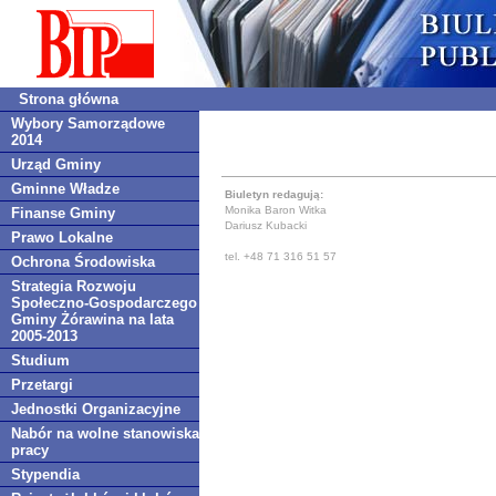
Strona główna
Wybory Samorządowe
2014
Urząd Gminy
Gminne Władze
Biuletyn redagują:
Monika Baron Witka
Finanse Gminy
Dariusz Kubacki
Prawo Lokalne
tel. +48 71 316 51 57
Ochrona Środowiska
Strategia Rozwoju
Społeczno-Gospodarczego
Gminy Żórawina na lata
2005-2013
Studium
Przetargi
Jednostki Organizacyjne
Nabór na wolne stanowiska
pracy
Stypendia