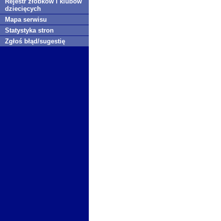
Rejestr żłobków i klubów
dziecięcych
Mapa serwisu
Statystyka stron
Zgłoś błąd/sugestię