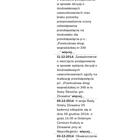
w sprawie decyzji o
środowiskowych
uwarunkowaniach oraz
braku potrzeby
przeprowadzenia oceny
oddziaływania
przedsięwzięcia na
środowisko dla
przedsięwzięcia p.n.:
„Przebudowa drogi
wojewódzkiej nr 346
..."
więcej...
11-12-2014
: Zawiadomienie
o wszczęciu postępowania
w sprawie wydania decyzji o
środowiskowych
uwarunkowaniach zgody na
realizację przedsięwzięcia
pn: „Przebudowa drogi
wojewódzkiej nr 346 w m.
Stary Śleszów, gm.
Żórawina”
więcej...
05-12-2014
: II sesja Rady
Gminy Żórawina VII
kadencji odbędzie się w
dniu 09 grudnia 2014r. o
godz.14.00 w Gminnym
Centrum Kultury w
Żórawinie przy al.
Niepodległości
więcej...
03-12-2014
: Obwieszczenie