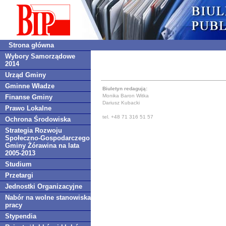
Strona główna
Wybory Samorządowe
2014
Urząd Gminy
Gminne Władze
Biuletyn redagują:
Monika Baron Witka
Finanse Gminy
Dariusz Kubacki
Prawo Lokalne
tel. +48 71 316 51 57
Ochrona Środowiska
Strategia Rozwoju
Społeczno-Gospodarczego
Gminy Żórawina na lata
2005-2013
Studium
Przetargi
Jednostki Organizacyjne
Nabór na wolne stanowiska
pracy
Stypendia