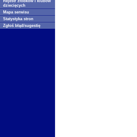
Rejestr żłobków i klubów
dziecięcych
Mapa serwisu
Statystyka stron
Zgłoś błąd/sugestię